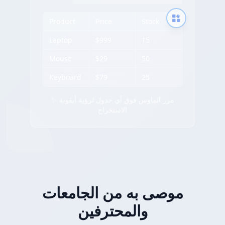
Product
Price
Stock
Laptop
$999
15
Mouse
$29
50
Keyboard
$79
25
✨ مرر الماوس فوق أي جدول لرؤية أيقونة
الاستخراج
موصى به من الجامعات
والمحترفين