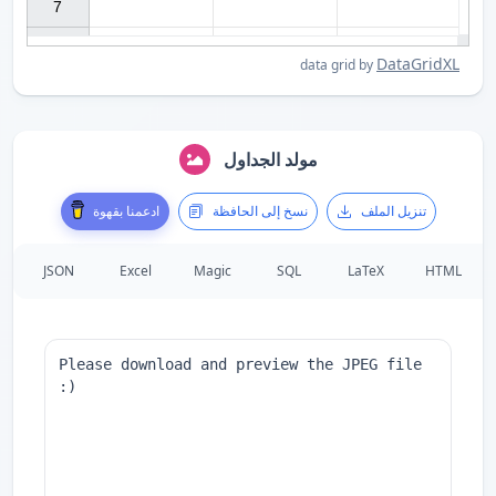
7

DataGridXL
data grid by
مولد الجداول
تنزيل الملف
نسخ إلى الحافظة
ادعمنا بقهوة
JSON
Excel
Magic
SQL
LaTeX
HTML