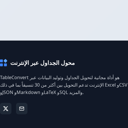
محول الجداول عبر الإنترنت
TableConvert هو أداة مجانية لتحويل الجداول وتوليد البيانات عبر
الإنترنت تدعم التحويل بين أكثر من 30 تنسيقاً بما في ذلك Excel وCSV
وJSON وMarkdown وLaTeX وSQL والمزيد.