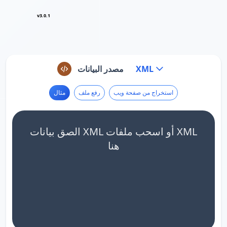
v3.0.1
XML
مصدر البيانات
استخراج من صفحة ويب
رفع ملف
مثال
الصق بيانات XML أو اسحب ملفات XML
هنا