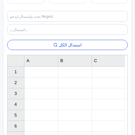
استبدال الكل
A
B
C
1

2

3

4

5

6
