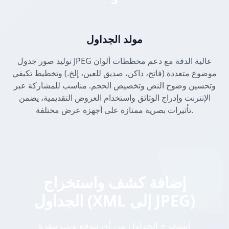
مولد الجداول
توليد صور جدول JPEG عالية الدقة مع دعم مخططات ألوان
موضوع متعددة (فاتح، داكن، صديق للعين، إلخ.) وتخطيط تكيفي
وتحسين وضوح النص وتخصيص الحجم. مناسب للمشاركة عبر
الإنترنت وإدراج الوثائق واستخدام العروض التقديمية، يضمن
تأثيرات بصرية ممتازة على أجهزة عرض مختلفة.
إضافة كشف واستخراج
الجداول (XML إلى JPEG)
استخرج الجداول من أي موقع ويب بنقرة