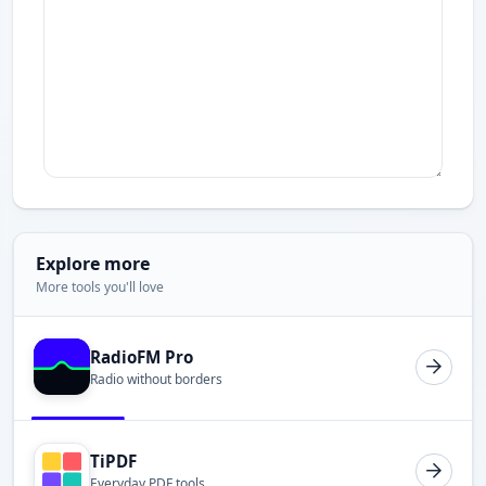
Explore more
More tools you'll love
RadioFM Pro
Radio without borders
TiPDF
Everyday PDF tools