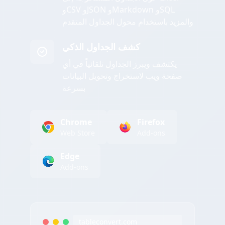
وCSV وJSON وMarkdown وSQL
والمزيد باستخدام محول الجداول المتقدم
كشف الجداول الذكي
يكتشف ويبرز الجداول تلقائياً في أي
صفحة ويب لاستخراج وتحويل البيانات
بسرعة
Chrome
Firefox
Web Store
Add-ons
Edge
Add-ons
tableconvert.com