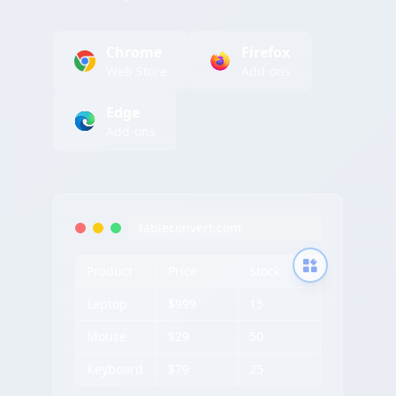
Chrome
Firefox
Web Store
Add-ons
Edge
Add-ons
tableconvert.com
Product
Price
Stock
Laptop
$999
15
Mouse
$29
50
Keyboard
$79
25