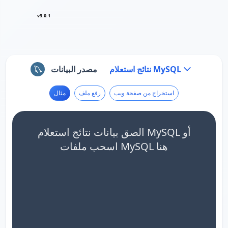
v3.0.1
نتائج استعلام MySQL
مصدر البيانات
استخراج من صفحة ويب
رفع ملف
مثال
الصق بيانات نتائج استعلام MySQL أو
اسحب ملفات MySQL هنا