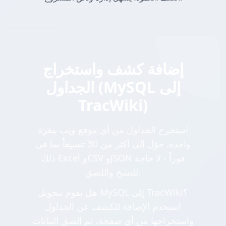
إضافة كشف واستخراج
الجداول (MySQL إلى
TracWiki)
استخرج الجداول من أي موقع ويب بنقرة
واحدة. حوّل إلى أكثر من 30 تنسيقاً بما في
ذلك Excel وCSV وJSON فوراً - لا حاجة
للنسخ واللصق.
هل تقوم بتحويل MySQL إلى TracWiki؟
استخدم الإضافة للكشف عن الجداول
واستخراجها من أي صفحة، ثم الصق البيانات