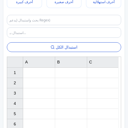
أحرف استهلالية
أحرف صغيرة
أحرف كبيرة
استبدال الكل
A
B
C
1

2

3

4

5

6
