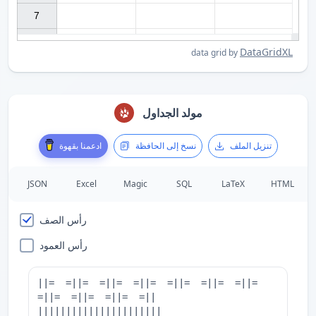
7

DataGridXL
data grid by
مولد الجداول
تنزيل الملف
نسخ إلى الحافظة
ادعمنا بقهوة
JSON
Excel
Magic
SQL
LaTeX
HTML
رأس الصف
رأس العمود