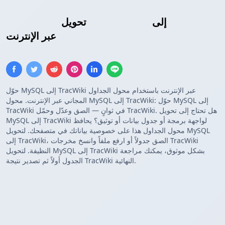
جدول TracWiki
إلى
نتائج استعلام MySQL
تحويل
عبر الإنترنت
حوّل MySQL إلى TracWiki عبر الإنترنت باستخدام محول الجداول
المجاني عبر الإنترنت. محول MySQL إلى TracWiki: حوّل MySQL إلى
TracWiki في ثوانٍ — الصق وعدّل وحمّل TracWiki. هل تحتاج إلى تحويل
MySQL إلى TracWiki لواجهة برمجة أو جدول بيانات أو توثيق؟ يحافظ
محول الجداول هذا على خصوصية بياناتك في متصفحك. لتحويل MySQL
إلى TracWiki، الصق جدولاً أو ارفع ملفاً وانسخ مخرجات TracWiki
النظيفة. لتحويل MySQL إلى TracWiki بشكل موثوق، يمكنك مراجعة
الجدول أولاً ثم تصدير نتيجة TracWiki النهائية.