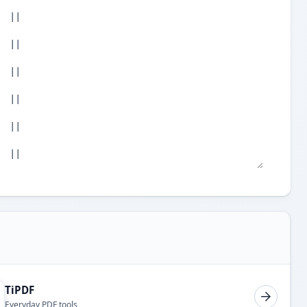
TiPDF
Everyday PDF tools