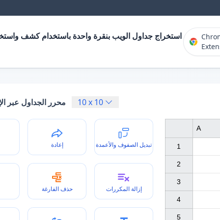
استخراج جداول الويب بنقرة واحدة باستخدام كشف واستخر
Chro
Exten
10
x
10
محرر الجداول عبر الإ
A
تبديل الصفوف والأعمدة
إعادة
1

2

3

إزالة المكررات
حذف الفارغة
4

5
