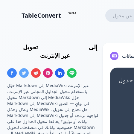
v3.0.1
TableConvert
إلى
جدول
جدول Markdown
تحويل
عبر الإنترنت
MediaWiki
يانات
حوّل Markdown إلى MediaWiki عبر الإنترنت
باستخدام محول الجداول المجاني عبر الإنترنت.
محول Markdown إلى MediaWiki: حوّل
Markdown إلى MediaWiki في ثوانٍ — الصق
وعدّل وحمّل MediaWiki. هل تحتاج إلى تحويل
Markdown إلى MediaWiki لواجهة برمجة أو جدول
بيانات أو توثيق؟ يحافظ محول الجداول هذا على
خصوصية بياناتك في متصفحك. لتحويل Markdown
إلى MediaWiki، الصق جدولاً أو ارفع ملفاً وانسخ