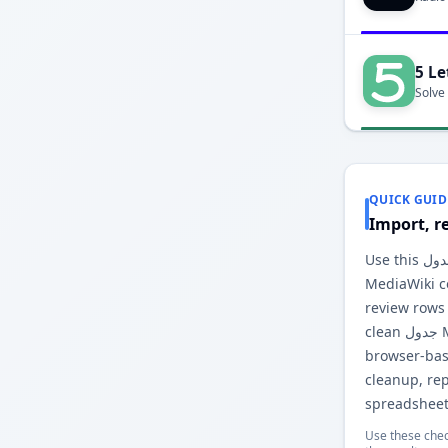
5 Le
Solve
QUICK GUID
Import, r
Use this جدول Markdown to جدول
MediaWiki co
review rows
clean جدول MediaWiki output. The
browser-base
cleanup, re
spreadsheet
Use these chec