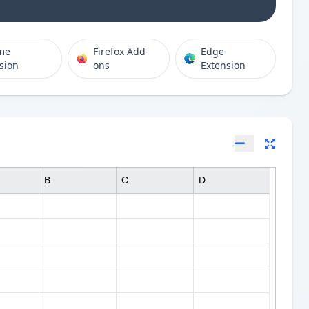
me
Firefox Add-
Edge
sion
ons
Extension
B
C
D