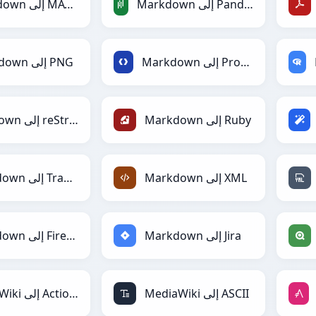
Markdown إلى PandasDataFrame
Markdown إلى MATLAB
Markdown إلى Protobuf
Markdown إلى PNG
Markdown إلى Ruby
Markdown إلى reStructuredText
Markdown إلى XML
Markdown إلى TracWiki
Markdown إلى Jira
Markdown إلى Firebase
MediaWiki إلى ASCII
MediaWiki إلى ActionScript