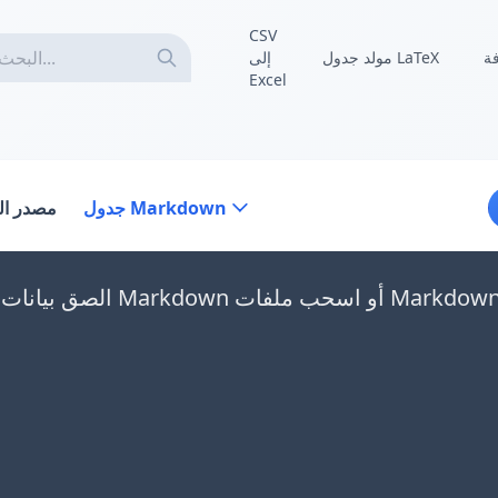
CSV
فة
مولد جدول LaTeX
إلى
Excel
جدول Markdown
مصدر الب