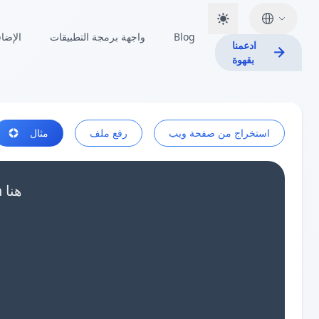
Blog
واجهة برمجة التطبيقات
الإضا
ادعمنا
بقهوة
استخراج من صفحة ويب
رفع ملف
مثال
الصق بيانات جدول Markdown أو اسحب ملفات Markdown هنا