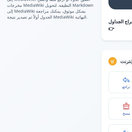
مخرجات MediaWiki النظيفة. لتحويل Markdown
إلى MediaWiki بشكل موثوق، يمكنك مراجعة
الجدول أولاً ثم تصدير نتيجة MediaWiki النهائية.
اج الجداول
👉
نترنت
تراجع
مسح