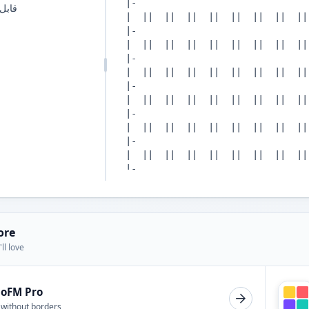
قابل 
ore
ll love
ioFM Pro
 without borders