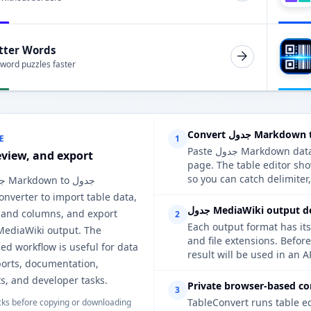
tter Words
 word puzzles faster
E
1
Paste جدول Markdown data, upload a supported file, or extract a table from a web
eview, and export
page. The table جدول MediaWiki,
so you can catch delimiter
nverter to import table data,
MediaWiki output detai
 and columns, and export
2
Each output format has its
and file exte جدول MediaWiki, review the options when the
d workflow is useful for data
result will be used in an A
ports, documentation,
s, and developer tasks.
Private browser-based co
3
TableConvert runs table e
ks before copying or downloading