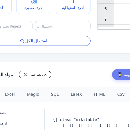
أحرف استهلالية
أحرف صغيرة
أح
6

7

استبدال الكل
مولد ال
هوة
تابعنا على X
Excel
Magic
SQL
LaTeX
HTML
CSV
تصغي
ترمي