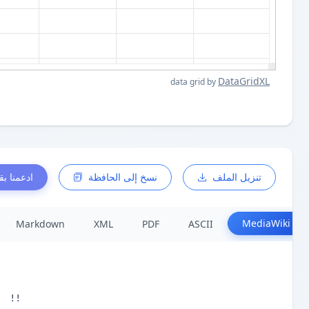
DataGridXL
data grid by
تنزيل الملف
نسخ إلى الحافظة
ادعمنا بق
MediaWiki
Markdown
XML
PDF
ASCII