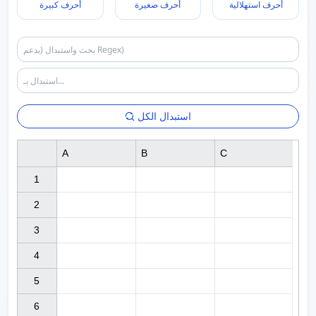
أحرف استهلالية
أحرف صغيرة
أحرف كبيرة
استبدال الكل
A
B
C
1

2

3

4

5

6
