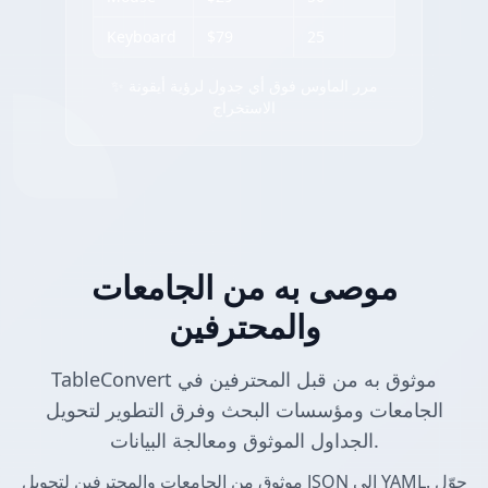
Keyboard
$79
25
✨ مرر الماوس فوق أي جدول لرؤية أيقونة
الاستخراج
موصى به من الجامعات
والمحترفين
TableConvert موثوق به من قبل المحترفين في
الجامعات ومؤسسات البحث وفرق التطوير لتحويل
الجداول الموثوق ومعالجة البيانات.
موثوق من الجامعات والمحترفين لتحويل JSON إلى YAML. حوّل