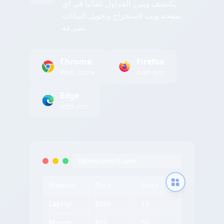
يكتشف ويبرز الجداول تلقائياً في أي
صفحة ويب لاستخراج وتحويل البيانات
بسرعة
Chrome
Firefox
Web Store
Add-ons
Edge
Add-ons
tableconvert.com
Product
Price
Stock
Laptop
$999
15
Mouse
$29
50