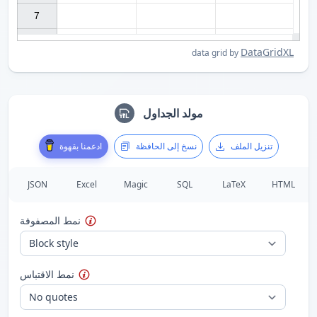
7

DataGridXL
data grid by
مولد الجداول
تنزيل الملف
نسخ إلى الحافظة
ادعمنا بقهوة
JSON
Excel
Magic
SQL
LaTeX
HTML
نمط المصفوفة
نمط الاقتباس