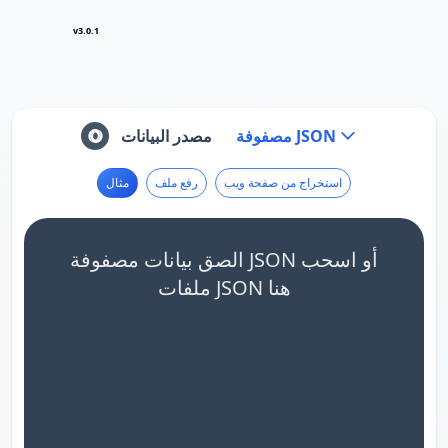
v3.0.1
مصفوفة JSON
مصدر البيانات
استخراج من صفحة ويب
رفع ملف
مثال
الصق بيانات مصفوفة JSON أو اسحب
ملفات JSON هنا