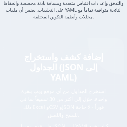
والتدفق وإعدادات اقتباس متعددة ومسافة بادئة مخصصة والحفاظ
على التعليقات. يضمن أن ملفات YAML الناتجة متوافقة تماماً مع
محللات وأنظمة التكوين المختلفة.
إضافة كشف واستخراج
الجداول (JSON إلى
YAML)
استخرج الجداول من أي موقع ويب بنقرة
واحدة. حوّل إلى أكثر من 30 تنسيقاً بما في
ذلك Excel وCSV وJSON فوراً - لا حاجة
للنسخ واللصق.
هل تقوم بتحويل JSON إلى YAML؟ استخدم