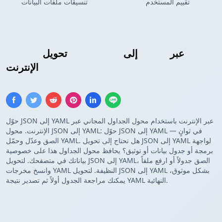
تقييم المستخدم
تنسيقات ملفات البيانات
عبر
تكوين YAML
إلى
مصفوفة JSON
تحويل
الإنترنت
حوّل JSON إلى YAML عبر الإنترنت باستخدام محول الجداول المجاني عبر
الإنترنت. محول JSON إلى YAML: حوّل JSON إلى YAML في ثوانٍ —
الصق وعدّل وحمّل YAML. هل تحتاج إلى تحويل JSON إلى YAML لواجهة
برمجة أو جدول بيانات أو توثيق؟ يحافظ محول الجداول هذا على خصوصية
بياناتك في متصفحك. لتحويل JSON إلى YAML، الصق جدولاً أو ارفع ملفاً
وانسخ مخرجات YAML النظيفة. لتحويل JSON إلى YAML بشكل موثوق،
يمكنك مراجعة الجدول أولاً ثم تصدير نتيجة YAML النهائية.