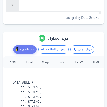
7

DataGridXL
data grid by
مولد الجداول
تنزيل الملف
نسخ إلى الحافظة
ادعمنا بقهوة
JSON
Excel
Magic
SQL
LaTeX
HTML