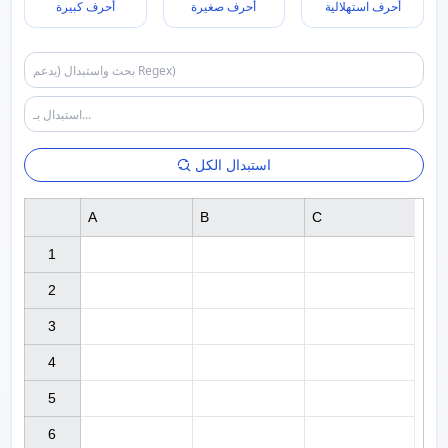
أحرف استهلالية
أحرف صغيرة
أحرف كبيرة
استبدال الكل
A
B
C
1

2

3

4

5

6
