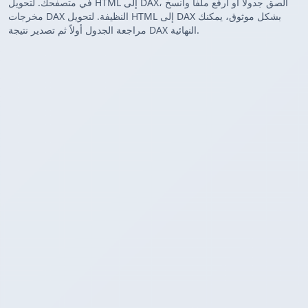
في متصفحك. لتحويل HTML إلى DAX، الصق جدولاً أو ارفع ملفاً وانسخ
مخرجات DAX النظيفة. لتحويل HTML إلى DAX بشكل موثوق، يمكنك
مراجعة الجدول أولاً ثم تصدير نتيجة DAX النهائية.