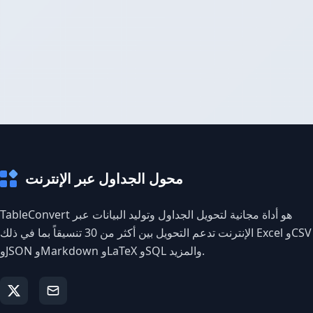
محول الجداول عبر الإنترنت
TableConvert هو أداة مجانية لتحويل الجداول وتوليد البيانات عبر
الإنترنت تدعم التحويل بين أكثر من 30 تنسيقاً بما في ذلك Excel وCSV
وJSON وMarkdown وLaTeX وSQL والمزيد.