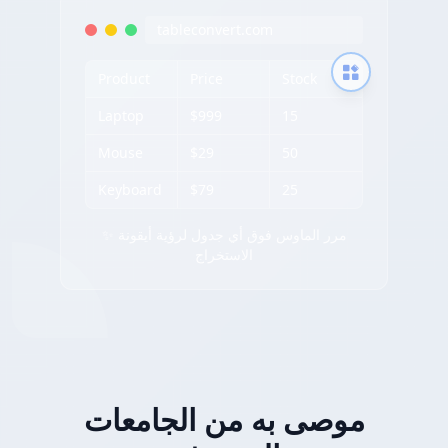
tableconvert.com
Product
Price
Stock
Laptop
$999
15
Mouse
$29
50
Keyboard
$79
25
✨ مرر الماوس فوق أي جدول لرؤية أيقونة
الاستخراج
موصى به من الجامعات