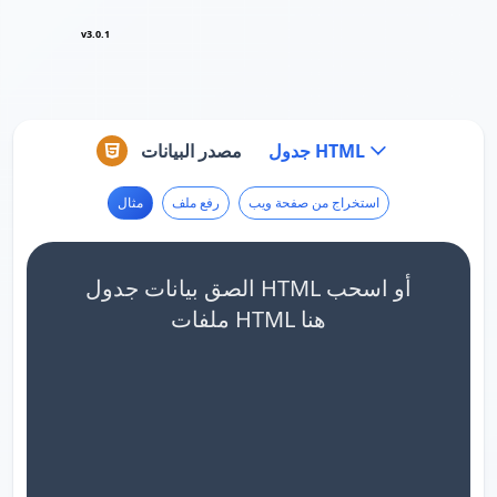
v3.0.1
جدول HTML
مصدر البيانات
استخراج من صفحة ويب
رفع ملف
مثال
الصق بيانات جدول HTML أو اسحب
ملفات HTML هنا