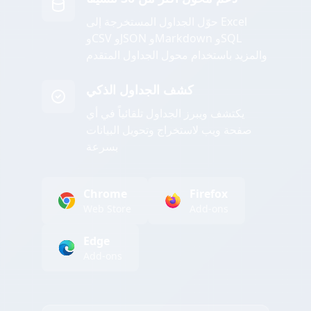
حوّل الجداول المستخرجة إلى Excel
وCSV وJSON وMarkdown وSQL
والمزيد باستخدام محول الجداول المتقدم
كشف الجداول الذكي
يكتشف ويبرز الجداول تلقائياً في أي
صفحة ويب لاستخراج وتحويل البيانات
بسرعة
Chrome
Firefox
Web Store
Add-ons
Edge
Add-ons