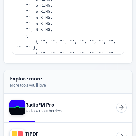
Explore more
More tools you'll love
RadioFM Pro
Radio without borders
TiPDF