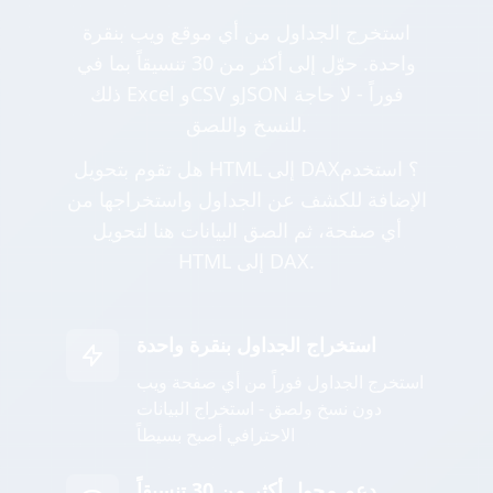
استخرج الجداول من أي موقع ويب بنقرة
واحدة. حوّل إلى أكثر من 30 تنسيقاً بما في
ذلك Excel وCSV وJSON فوراً - لا حاجة
للنسخ واللصق.
هل تقوم بتحويل HTML إلى DAX؟ استخدم
الإضافة للكشف عن الجداول واستخراجها من
أي صفحة، ثم الصق البيانات هنا لتحويل
HTML إلى DAX.
استخراج الجداول بنقرة واحدة
استخرج الجداول فوراً من أي صفحة ويب
دون نسخ ولصق - استخراج البيانات
الاحترافي أصبح بسيطاً
دعم محول أكثر من 30 تنسيقاً