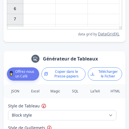
6

7

DataGridXL
data grid by
Générateur de Tableaux
Offrez-nous
Copier dans le
Télécharger
un Café
Presse-papiers
le Fichier
JSON
Excel
Magic
SQL
LaTeX
HTML
Style de Tableau
Style de Guillemets