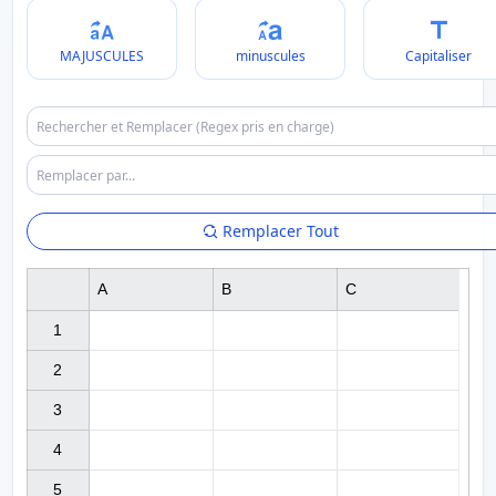
MAJUSCULES
minuscules
Capitaliser
Remplacer Tout
A
B
C
1

2

3

4

5
