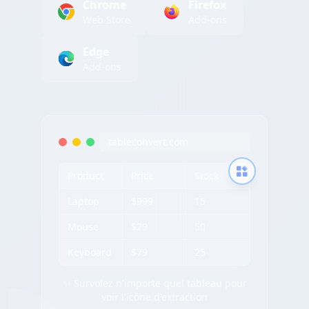
Chrome
Firefox
Web Store
Add-ons
Edge
Add-ons
tableconvert.com
Product
Price
Stock
Laptop
$999
15
Mouse
$29
50
Keyboard
$79
25
✨ Survolez n'importe quel tableau pour
voir l'icône d'extraction