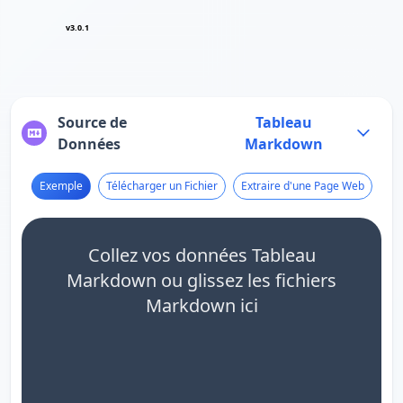
v3.0.1
Source de
Tableau
Données
Markdown
Exemple
Télécharger un Fichier
Extraire d'une Page Web
Collez vos données Tableau
Markdown ou glissez les fichiers
Markdown ici